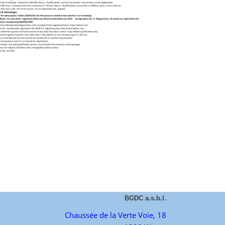
BGDC a.s.b.l.
Chaussée de la Verte Voie, 18